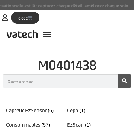
ationnelle est là : capturez chaque détail, améliorez chaque soin
0,00
€
M0401438
Capteur EzSensor
Ceph
(6)
(1)
Consommables
EzScan
(57)
(1)