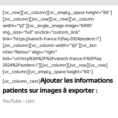
[vc_row][vc_column][vc_empty_space height=”60″]
[/vc_column][/vc_row][vc_row][vc_column
width=”1/2″][vc_single_image image=”6995″
img_size=”full” onclick=”custom_link”
link=”https://vatech-france.fr/faq-2024/ezdent-i”]
[/vc_column][vc_column width=”1/2″][vc_btn
title=”Retour” align=”right”
link=”url:http%3A%2F%2Fvatech-france.fr%2Ffaq-
2024%2Fezdent-i”][/vc_column][/vc_row][vc_row]
[vc_column][vc_empty_space height=”60″]
Ajouter les informations
[vc_column_text]
patients sur images à exporter :
YouTube – Lien