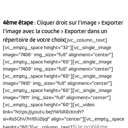
4ème étape
: Cliquer droit sur l’image > Exporter
l’image avec la couche > Exporter dans un
répertoire de votre choix
[/vc_column_text]
[vc_empty_space height=”32″][vc_single_image
image=”7406″ img_size=”full” alignment=”center”]
[vc_empty_space height=”60″][vc_single_image
image=”7409″ img_size=”full” alignment=”center”]
[vc_empty_space height=”60″][vc_single_image
image=”7410″ img_size=”full” alignment=”center”]
[vc_empty_space height=”60″][vc_single_image
image=”7411″ img_size=”full” alignment=”center”]
[vc_empty_space height=”60″][vc_video
link=”https://youtu.be/YW1JA0cKndY?
si=Rs5GhV7H10U2Ijql” align=”center”][vc_empty_space
Si le problème
height=”60″][vc_column_text]