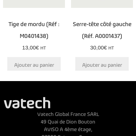
Tige de mordu (Réf :
Serre-tête côté gauche
M0401438)
(Réf. A0001437)
13,00
€
30,00
€
HT
HT
Ajouter au panier
Ajouter au panier
Vatech Global France SARL
49 Quai de Dion Bouton
AVISO A 4ème étage,
92800 Puteaux, France